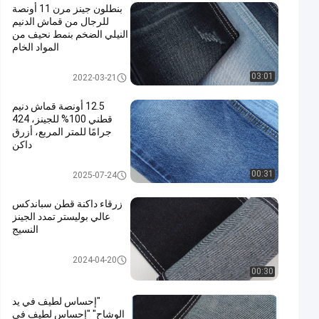
بنطلون جينز مرن 11 أونصة
للرجال من قماش الدنيم
النيلي الضخم بنمط نحيف من
المواد الخام
نسيج قطن بوليستر سبانديكس دين
03:01
2022-03-21
م
12.5 أونصة قماش دنيم
قطني 100% للجينز، 424
جرامًا للمتر المربع، أزرق
داكن
100 نسيج قطن دينم
00:31
2025-07-24
زرقاء داكنة قطن سباندكس
عالي بوليستر تمدد الجينز
النسيج
تمتد قماش الدينيم
2024-04-20
00:30
"إحساس لطيف في يد
الوشاح" "إحساس لطيف في