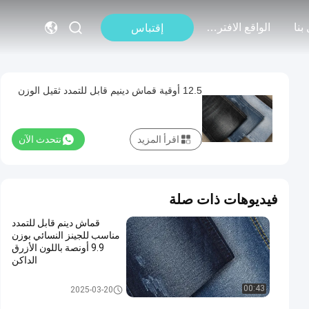
بنا
الواقع الافتراضي
إقتباس
12.5 أوقية قماش دينيم قابل للتمدد ثقيل الوزن
اقرأ المزيد
نتحدث الآن
فيديوهات ذات صلة
قماش دينم قابل للتمدد
مناسب للجينز النسائي بوزن
9.9 أونصة باللون الأزرق
الداكن
تمتد قماش الدينيم
00:43
2025-03-20