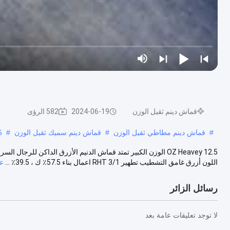
قماش دينم ثقيل الوزن
2024-06-19
582 الرؤى
#
قماش دينم مطاطي ثقيل الوزن
#
قماش دينم سميك ثقيل الوزن
#
14.5 
اللون أزرق غامق التشطيب تطهير 3/1 RHT اعمال بناء 57.5٪ ك ، 39.5٪ ...
ع
رسائل الزائر
لا توجد تعليقات عامة بعد