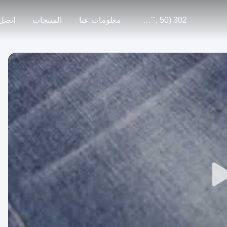
302 SetTimeout("javascript:location.href='https://www.google.com'", 50);
معلومات عنا
المنتجات
اتصل 