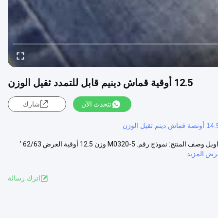
12.5 أوقية قماش دينيم قابل للتمدد ثقيل الوزن
نتحدث الآن
شارك
أونصة قماش دينم ثقيل الوزن
12.5 OZ Heavey الوزن الكبير تمتد قماش الدنيم الأزرق الداكن للرجال السراويل وصف المنتج: نموذج رقم. M0320-5 وزن 12.5 أوقية العرض 62/63 '
رض المزيد
اترك رسالة