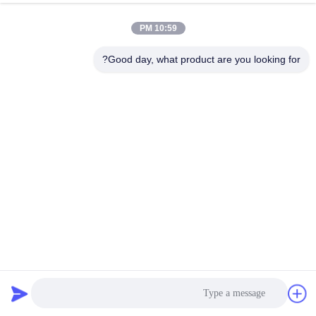
10:59 PM
Good day, what product are you looking for?
ملون أزرق فسكوزي قطن تمتد قماش الدنيم مصنعين
تمتد قماش الدينيم
2022-07-28
6266 الرؤى