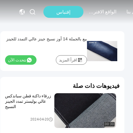
بنا
الواقع الافتراضي
إقتباس
بيع بالجملة 14 أوز نسيج جينز عالي التمدد للجينز
اقرأ المزيد
نتحدث الآن
فيديوهات ذات صلة
زرقاء داكنة قطن سباندكس
عالي بوليستر تمدد الجينز
النسيج
تمتد قماش الدينيم
2024-04-20
00:30