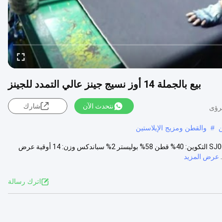
بيع بالجملة 14 أوز نسيج جينز عالي التمدد للجينز
نتحدث الآن
شارك
ن
#
والقطن ومزيج الإيلاستين
14 أوقية من النسيج الجينز المنسوج للجينز وصف المنتج: المادة رقم: SJ009K-1A التكوين: 40% قطن 58% بوليستر 2% سباندكس وزن: 14 أوقية عرض
عرض المزيد
اترك رسالة