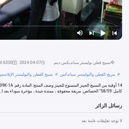
نسيج قطن بوليستر سبانديكس دينم
2024-04-07
6330 الرؤى
#
مزيج القطن والبوليستر سباندكس
#
نسيج القطن والبوليستر الإيلاستي
كامل: 58/59" الخصائص: مزيفة محفوفة ، ممتدة جيدة ، مؤخرة سوداء بعد ا...
رسائل الزائر
لا توجد تعليقات عامة بعد