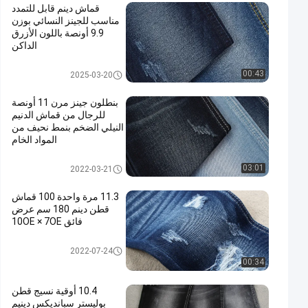
قماش دينم قابل للتمدد
مناسب للجينز النسائي بوزن
9.9 أونصة باللون الأزرق
الداكن
تمتد قماش الدينيم
00:43
2025-03-20
بنطلون جينز مرن 11 أونصة
للرجال من قماش الدنيم
النيلي الضخم بنمط نحيف من
المواد الخام
نسيج قطن بوليستر سبانديكس دين
03:01
2022-03-21
م
11.3 مرة واحدة 100 قماش
قطن دينم 180 سم عرض
فائق 10OE × 7OE
100 نسيج قطن دينم
2022-07-24
00:34
10.4 أوقية نسيج قطن
بوليستر سبانديكس دينيم