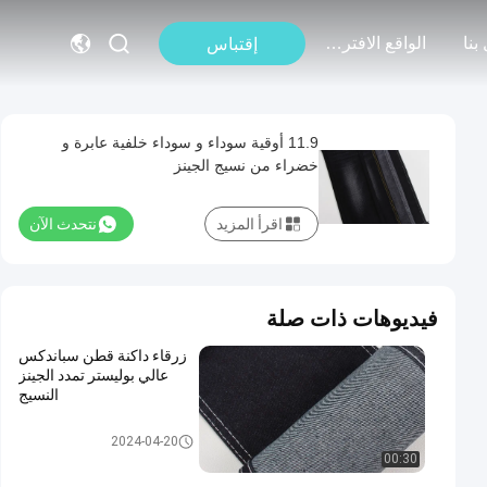
بنا
الواقع الافتراضي
إقتباس
11.9 أوقية سوداء و سوداء خلفية عابرة و
خضراء من نسيج الجينز
اقرأ المزيد
نتحدث الآن
فيديوهات ذات صلة
زرقاء داكنة قطن سباندكس
عالي بوليستر تمدد الجينز
النسيج
تمتد قماش الدينيم
2024-04-20
00:30