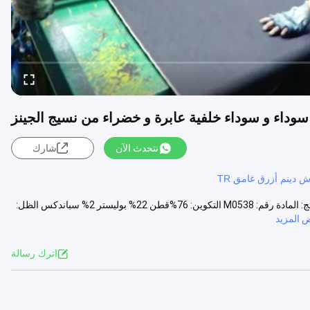
نتحدث الآن
شارك
 دينم أزرق غامق TR
11.9 أوقية سوداء و سوداء خلفية عابرة و خضراء من نسيج الجينز وصف المنتج: المادة رقم: M0538 التكوين: 76%قطن 22% بوليستر 2% سباندكس الظل:
 المزيد
اترك رسالة