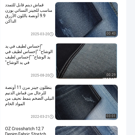
قماش دينم قابل للتمدد
مناسب للجينز النسائي بوزن
9.9 أونصة باللون الأزرق
الداكن
تمتد قماش الدينيم
00:43
2025-03-20
"إحساس لطيف في يد
الوشاح" "إحساس لطيف في
يد الوشاح" "إحساس لطيف
في يد الوشاح"
قماش الدنيم الخام
00:29
2025-08-20
بنطلون جينز مرن 11 أونصة
للرجال من قماش الدنيم
النيلي الضخم بنمط نحيف من
المواد الخام
نسيج قطن بوليستر سبانديكس دين
03:01
2022-03-21
م
12.7 OZ Crosshatch
Denim Fabric Stretch