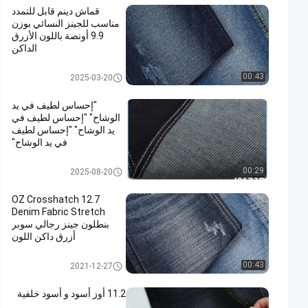
قماش دينم قابل للتمدد
مناسب للجينز النسائي بوزن
9.9 أونصة باللون الأزرق
الداكن
تمتد قماش الدينيم
00:43
2025-03-20
"إحساس لطيف في يد
الوشاح" "إحساس لطيف في
يد الوشاح" "إحساس لطيف
في يد الوشاح"
قماش الدنيم الخام
00:29
2025-08-20
12.7 OZ Crosshatch
Denim Fabric Stretch
بنطلون جينز رجالي سوبر
أزرق داكن اللون
قماش الدنيم المتقاطع
00:43
2021-12-27
11.2 أوز أسود و أسود خلفية