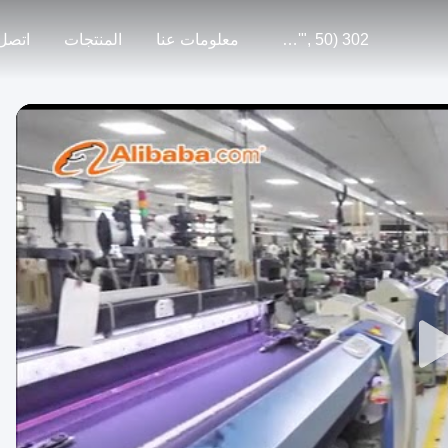
302 SetTimeout("javascript:location.href='https://www.google.com'", 50);
معلومات عنا
المنتجات
اتصل 