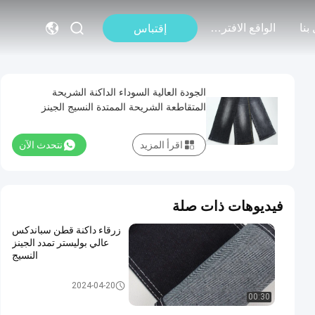
بنا
الواقع الافتراضي
إقتباس
الجودة العالية السوداء الداكنة الشريحة
المتقاطعة الشريحة الممتدة النسيج الجينز
للرجال الجينز
اقرأ المزيد
نتحدث الآن
فيديوهات ذات صلة
زرقاء داكنة قطن سباندكس
عالي بوليستر تمدد الجينز
النسيج
تمتد قماش الدينيم
2024-04-20
00:30