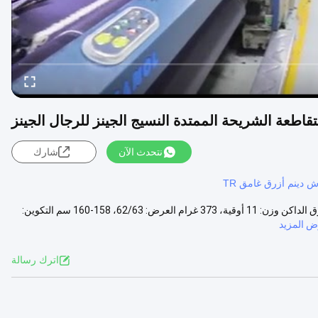
متقاطعة الشريحة الممتدة النسيج الجينز للرجال الجينز
نتحدث الآن
شارك
 دينم أزرق غامق TR
رقم المنتج: M0359C-B المواد: نسيج جينز النسيج: 3/1 اليد اليمنى اللون: الأزرق الداكن وزن: 11 أوقية، 373 غرام العرض: 62/63، 158-160 سم التكوين:
 المزيد
اترك رسالة