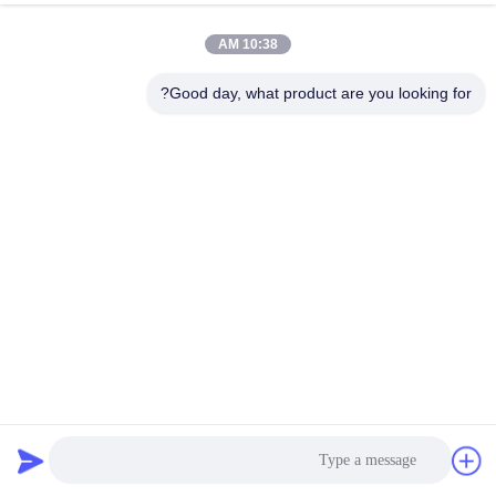
10:38 AM
Good day, what product are you looking for?
نسيج جينم من الألياف المعاد تدويره في ألوان زرقاء عميقة جدا
نسيج قطن بوليستر سبانديكس دينم
2025-05-12
91 الرؤى