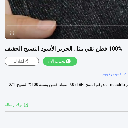
100% قطن نقي مثل الحرير الأسود النسيج الخفيف
نتحدث الآن
شارك
ز14 أونصة، 100 ٪ القطن، بيزو بيزادو، tela de mezclilla cruda، مادة الجينز de mezclilla رقم المنتج: X0518H المواد: قطن بنسبة 100% النسيج: 2/1
اترك رسالة