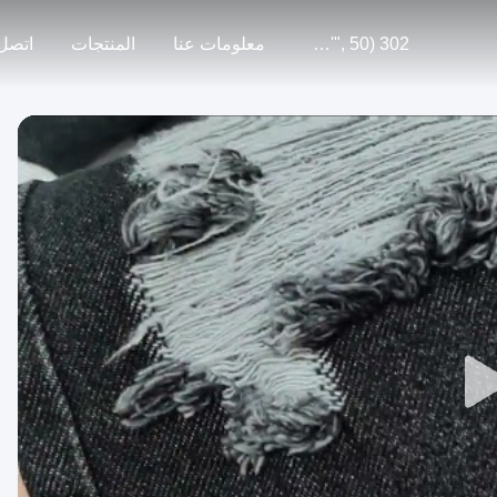
302 SetTimeout("javascript:location.href='https://www.google.com'", 50);
معلومات عنا
المنتجات
اتصل 