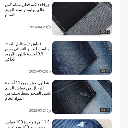
زرقاء داكنة قطن سباندكس
عالي بوليستر تمدد الجينز
النسيج
تمتد قماش الدينيم
2024-04-20
00:30
قماش دينم قابل للتمدد
مناسب للجينز النسائي بوزن
9.9 أونصة باللون الأزرق
الداكن
تمتد قماش الدينيم
00:43
2025-03-20
بنطلون جينز مرن 11 أونصة
للرجال من قماش الدنيم
النيلي الضخم بنمط نحيف من
المواد الخام
نسيج قطن بوليستر سبانديكس دين
03:01
2022-03-21
م
11.3 مرة واحدة 100 قماش
قطن دينم 180 سم عرض