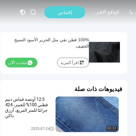
بنا
الواقع الافتراضي
إقتباس
100% قطن نقي مثل الحرير الأسود النسيج
الخفيف
اقرأ المزيد
نتحدث الآن
فيديوهات ذات صلة
12.5 أونصة قماش دنيم
قطني 100% للجينز، 424
جرامًا للمتر المربع، أزرق
داكن
100 نسيج قطن دينم
00:31
2025-07-24