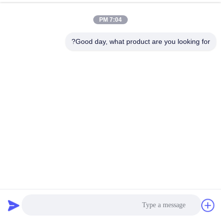
7:04 PM
Good day, what product are you looking for?
لفة متوفرة 8.7 أونصة قماش دينيم ليكرا كامل للأطفال والجينز
النسائي
تمتد قماش الدينيم
2025-07-17
1029 الرؤى