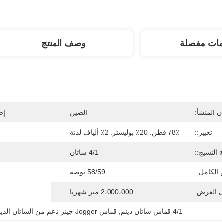
مات مفصلة
وصف المنتج
 المنشأ:
الصين
إص
تعبير::
78٪ قطن. 20٪ بوليستر. 2٪ ألياف لدنة
النسيج::
4/1 ساتان
الكامل::
58/59 بوصة
ى العرض:
2،000،000 متر شهريا
4/1 قماش ساتان دينم
, 
قماش Jogger جينز ناعم من الساتان الدينيم