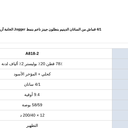
4/1 قماش من الساتان الدينيم بنطلون جينز ناعم بنمط Jogger الخامة أزرق + أسود خلفي لجينز الأطفال
A818-2
78٪ قطن.20٪ بوليستر.2٪ ألياف لدنة
كحلي + المؤخر الأسود
4/1 ساتان
9.4 أوقية
58/59 بوصة
12 × 200/40 د
التطهير