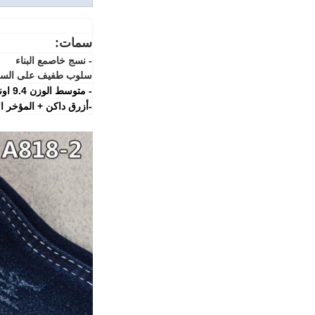
سمات:
- نسج خاص
مع البناء
سلوب طفيف على الس
- متوسط ​​الوزن 9.4 اونصة
-
أزرق داكن + المؤخر ا