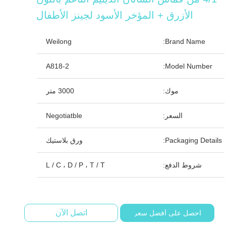
الأزرق + المؤخر الأسود لجينز الأطفال
Weilong
Brand Name:
A818-2
Model Number:
موك:
3000 متر
السعر:
Negotiatble
Packaging Details:
ورق بلاستيك
شروط الدفع:
L / C ، D / P ، T / T
اتصل الآن
احصل على أفضل سعر