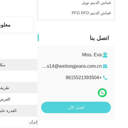
قماش الدنيم تويل
قماش الدنيم PFD RFD
معلو
اتصل بنا
Miss. Eva
مكان
sales14@weilongjeans.com.cn
+8615521393504
طريقة 
العرض 
اتصل الآن
القدرة عل
إبراز: