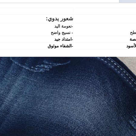
شعور يدوي:
-نعومة اليد
طح
- نسيج واضح
-امتداد جيد
لأسود
-الشفاء موثوق