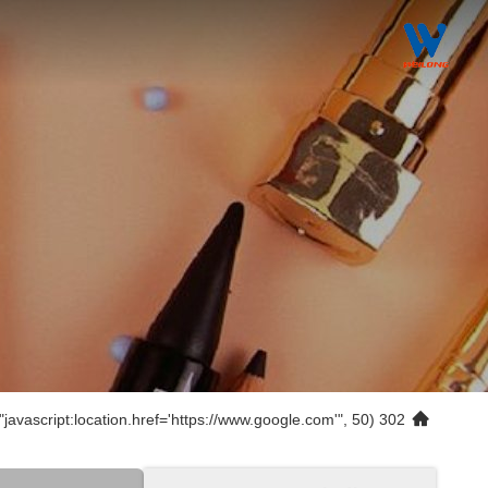
302 setTimeout("javascript:location.href='https://www.google.com'", 50);