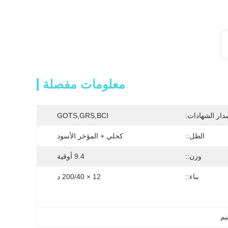
معلومات مفصلة
دار الشهادات:
GOTS,GRS,BCI
الظل::
كحلي + المؤخر الأسود
وزن::
9.4 أوقية
بناء::
12 × 200/40 د