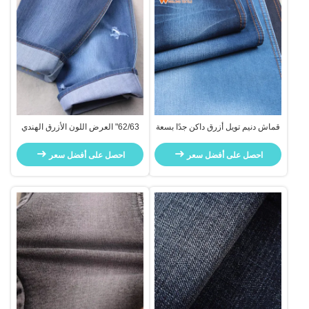
قماش دنيم تويل أزرق داكن جدًا بسعة
62/63" العرض اللون الأزرق الهندي
11 أونصة، نسيج مطاطي، أفضل
التمويه الملصق النسيج الجينز 100%
الأسعار في بنغلاديش
القطن للجينز
احصل على أفضل سعر
احصل على أفضل سعر