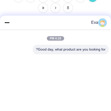
8
Eva
الاتصال السريع
4:16 PM
عنوان
Good day, what product are you looking for?
منطقة Gaohai الصناعية ، جينشا ، مدينة دانزاو ، منطقة نانهاي ،
مدينة فوشان ، قوانغدونغ ، جمهورية الصين الشعبية
تيل
86-757-85418969
بريد إلكتروني
sales5@weilongjeans.com.cn