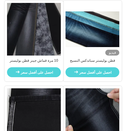
فيديو
قطن بوليستر سباندكس النسيج
10 مرة قماش جينز قطن بوليستر
الجينم للامتداد العالي والنظرة
سباندكس أسود
العصرية
احصل على أفضل سعر
احصل على أفضل سعر