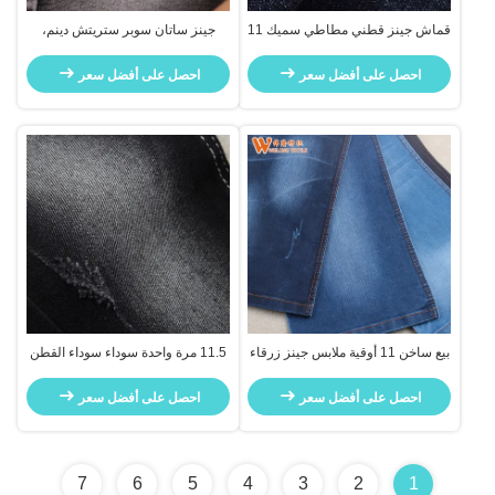
قماش جينز قطني مطاطي سميك 11
جينز ساتان سوبر ستريتش دينم،
أونصة بنقشة متقاطعة ونسيج خشن
نسيج بوليستر صديق للبيئة لفساتين،
بلون أزرق داكن
حقائب، أحذية، منسوجات منزلية،
احصل على أفضل سعر
احصل على أفضل سعر
مطلي، مصبوغ، سادة، GRS
بيع ساخن 11 أوقية ملابس جينز زرقاء
11.5 مرة واحدة سوداء سوداء القطن
سوداء
البوليستر سباندكس الجينز الجينز
النسيج
احصل على أفضل سعر
احصل على أفضل سعر
7
6
5
4
3
2
1