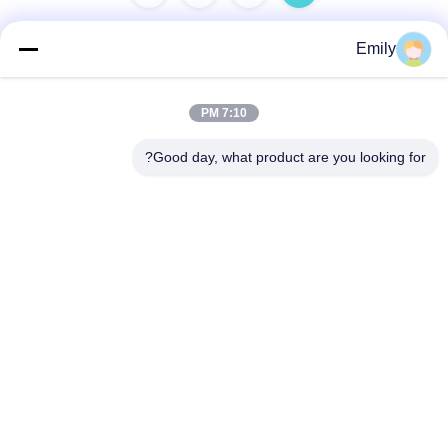
Emily
الاتصال السريع
7:10 PM
عنوان
Good day, what product are you looking for?
منطقة Gaohai الصناعية ، جينشا ، مدينة دانزاو ، منطقة نانهاي ،
مدينة فوشان ، قوانغدونغ ، جمهورية الصين الشعبية
تيل
86-757-85418969
بريد إلكتروني
sales5@weilongjeans.com.cn