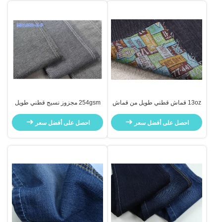
13oz قماش قطني طويل من قماش
254gsm مجزوز نسيج قطني طويل
الدنيم حسب الطلب نقش طباعة
الدينيم المكسور
الوجه والجانب الخلفي
احصل على أفضل سعر
احصل على أفضل سعر