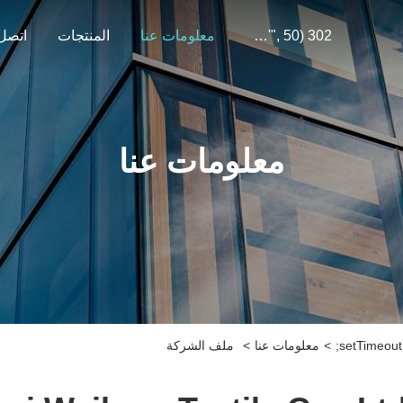
302 SetTimeout("javascript:location.href='https://www.google.com'", 50);
معلومات عنا
المنتجات
اتصل 
معلومات عنا
>
معلومات عنا
>
ملف الشركة