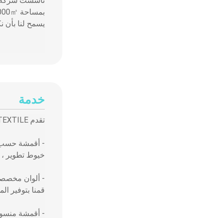
يسمح لنا بأن نكو
خدمة
تقدم WEILONG TEXTILE خدمات توريد الأقمشة الشاملة لعملائنا ،
- أقمشة حسب
خيوط تطوير ، د
- ألوان مخصصة وأقمشة TM
قمنا بتوفير ال
- أقمشة منس