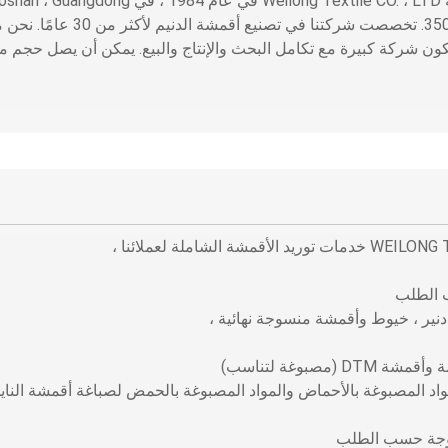
تأسست شركة eilong Textile CO. ، LTD
بمساحة 35000㎡. تخصصت شر
ن شركة كبيرة مع تكامل البحث والإنتاج والبيع. يمكن أن يصل حجم مبيعاتنا السنوية
 الطلب
نير ، خيوط وأقمشة منسوجة نهائية ،
D (مصبوغة لتناسب)
مواد المصبوغة بالأحماض والمواد المصبوغة بالحمض لصباغة أقمشة الناي
وجة حسب الطلب