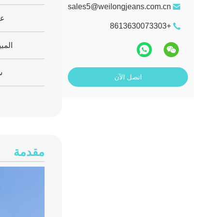
sales5@weilongjeans.com.cn
عد
+8613630073303
المب
س
اتصل الآن
مقدمة