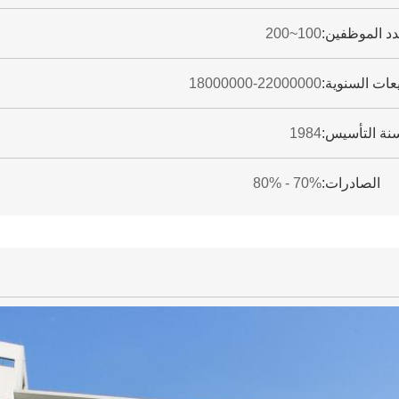
د الموظفين:
100~200
يعات السنوية:
18000000-22000000
نة التأسيس:
1984
الصادرات:
70% - 80%