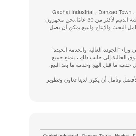
Weilong Textile  في عام 1984 ، في Gaohai Industrial ، Danzao Town ، Nanhai ،
Foshan ، Guangdong بمساحة 35000㎡.تخصصت شركتنا في تصنيع أقمشة الدنيم لأكثر من 30 عامًا.نحن مجهزون
مل البحث والإنتاج والبيع.يمكن أن يصل
 وراء "الجودة العالية والخدمة الجيدة"
وق الحالية.إلى جانب ذلك ، يتمتع جميع
أفضل ونأمل أن يكون لدينا تعاون وتطوير