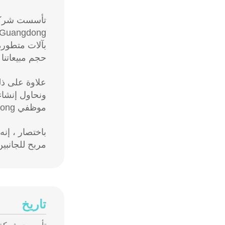
بآلات متطورة
حجم مبيعاتنا السنوية
علاوة على ذلك
ونحاول إنشاء 
موظفي Weilong برذاذ جيد للتعاون والخدمة ، لذلك يمكننا أن نقدم لك أفضل خدمة ما قبل البيع وخدمة ما بعد البيع.
باختصار ، إن
مربح للجانبي
تاريخ