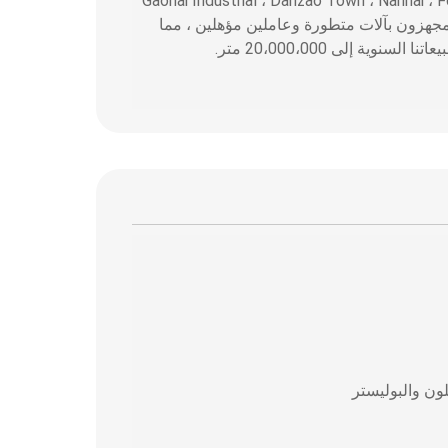
W في عام 1984 ، في Gaohai Industrial ، Danzao Town ، Nanhai ، Foshan ، Guangdong
كتنا في تصنيع أقمشة الدنيم لأكثر من 30 عامًا. نحن مجهزون بآلات متطورة وعاملين مؤهلين ، مما
 إلى 20،000،000 متر.
لون والبوليستر