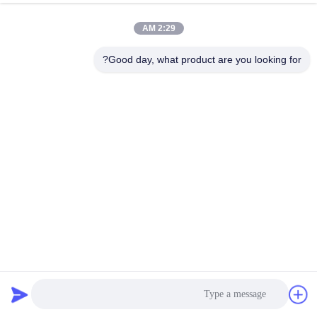
2:29 AM
Good day, what product are you looking for?
9000 ياردة 13 أوز TC القماش الجينز في الأزرق الداكن
نسيج قطن بوليستر دينيم
2024-09-19
364 الرؤى