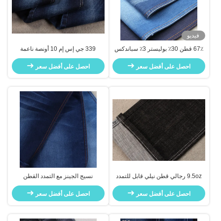
فيديو
67٪ قطن 30٪ بوليستر 3٪ سباندكس
339 جي إس إم 10 أونصة ناعمة
TR نسيج قماش دينم
الملمس نيلي قطن سلوب قماش دينم
احصل على أفضل سعر
احصل على أفضل سعر
مرن أزرق مادة الجينز
9.5oz رجالي قطن نيلي قابل للتمدد
نسيج الجينز مع التمدد القطن
قماش دنيم قماش دينم منسوجات
البوليستر مبيعات ساخنة الجينز مواد
احصل على أفضل سعر
النسيج
احصل على أفضل سعر