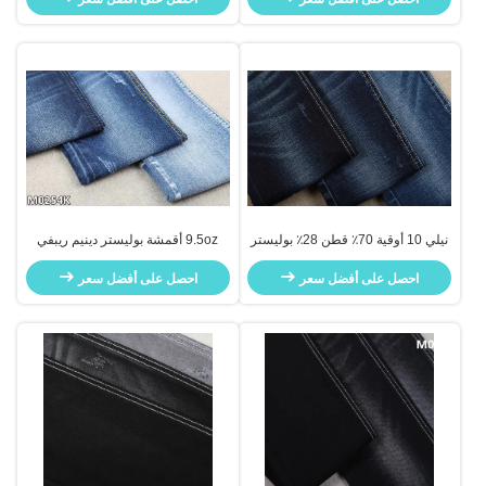
نيلي 10 أوقية 70٪ قطن 28٪ بوليستر
9.5oz أقمشة بوليستر دينيم ريبفي
قماش دينم متقاطع بنسيج جينز
أزرق داكن مع سوب سوب
مطاطي
احصل على أفضل سعر
احصل على أفضل سعر