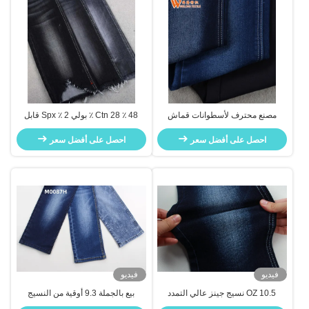
مصنع محترف لأسطوانات قماش
48 ٪ Ctn 28 ٪ بولي 2 ٪ Spx قابل
الدنيم الخام
للتمدد نسيج القطن دنة الدنيم 10.8
احصل على أفضل سعر
أوقية للسراويل
احصل على أفضل سعر
فيديو
فيديو
10.5 OZ نسيج جينز عالي التمدد
بيع بالجملة 9.3 أوقية من النسيج
للنساء جينز نسيج صناعة في الصين
الأزرق الداكن للجينز