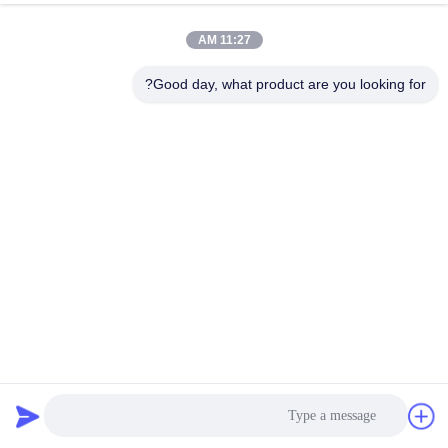
11:27 AM
Good day, what product are you looking for?
11.5 أونص 100% قطن غلاف جينز الكبريت الأسود النسيج للرجل
المرأة الجينز المواد لا نسيج مرن
100 نسيج قطن دينم
2024-09-19
6274 الرؤى