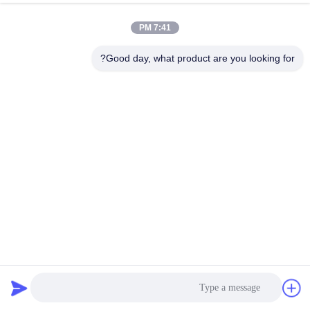
7:41 PM
Good day, what product are you looking for?
مادة جينيم ناعمة للغاية بأسعار معقولة في نسيج أزرق داكن 3/1
100 نسيج قطن دينم
2025-05-12
6288 الرؤى