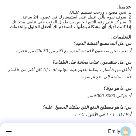
خدمتنا:
1. نحن مصنع ، ورحب تصميم OEM.
2. سوف نقوم بالرد عليك على استفسارك في غضون 24 ساعة.
3. سنركز على رقم التتبع الخاص بك طوال الوقت حتى تتلقى منتجاتك.
إذا كانت لديك أي مشكلة بشأنها ، فسنقدم لك أفضل الحلول والخدمات.
التعليمات:
س:
هل أنت مصنع أقمشة الدنيم؟
أ
:
نعم ، نحن مصنعون لأقمشة الدنيم مع أكثر من 30 عامًا من الخبرة
س:
هل ستقدمون عينات مجانية قبل الطلبات؟
أ:
أقل من 5 أمتار ، يمكننا تقديم عينة مجانية لك ، إذا كان أكثر من 5 أمتار ،
فأنت بحاجة إلى دفع الرسوم.
س:
ما هو موك؟
أ:
حوالي 3000-5000 متر.
س:
ما هو مصطلح الدفع الذي يمكنك الحصول عليه؟
أ:
T / T ، D / P في الأفق ، L / C.
Emily
العلامات:
12 أوقية 100 نسيج قطن دينم