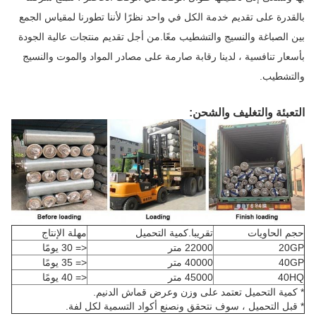
بالقدرة على تقديم خدمة الكل في واحد نظرًا لأننا تطورنا لمقياس الجمع
بين الصباغة والنسيج والتشطيب معًا.من أجل تقديم منتجات عالية الجودة
بأسعار تنافسية ، لدينا رقابة صارمة على مصادر المواد والموت والنسيج
والتشطيب.
التعبئة والتغليف والشحن:
حجم الحاويات
تقريبا.كمية التحميل
مهلة الإنتاج
20GP
22000 متر
<= 30 يومًا
40GP
40000 متر
<= 35 يومًا
40HQ
45000 متر
<= 40 يومًا
* كمية التحميل تعتمد على وزن وعرض قماش الدنيم.
* قبل التحميل ، سوف نتحقق ونصنع أكواد التسمية لكل لفة.