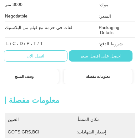
3000 متر
موك:
Negotiatble
السعر:
Packaging
لفات في حزمة مع فيلم من البلاستيك
Details:
L / C ، D / P ، T / T.
شروط الدفع:
احصل على أفضل سعر
اتصل الآن
معلومات مفصلة
وصف المنتج
معلومات مفصلة
مكان المنشأ:
الصين
إصدار الشهادات:
GOTS,GRS,BCI