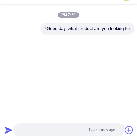
12 أوقية قماش دينم
4.2 أوقية مادة قميص دينيم
7:29 PM
Good day, what product are you looking for?
الاتصال السريع
عنوان
منطقة Gaohai الصناعية ، جينشا ، مدينة دانزاو ، منطقة نانهاي ،
مدينة فوشان ، قوانغدونغ ، جمهورية الصين الشعبية
تيل
86-757-85418969
بريد إلكتروني
sales5@weilongjeans.com.cn