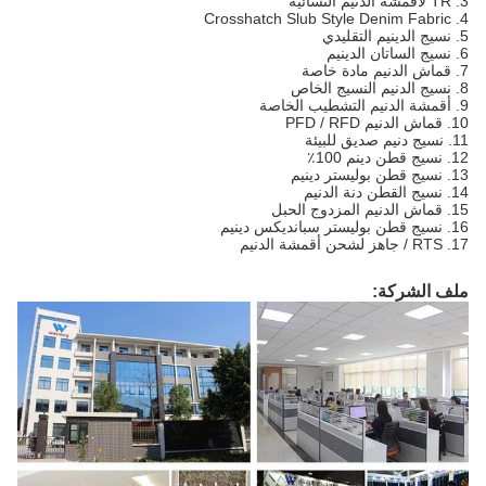
3. TR لأقمشة الدنيم النسائية
4. Crosshatch Slub Style Denim Fabric
5. نسيج الدينيم التقليدي
6. نسيج الساتان الدينيم
7. قماش الدنيم مادة خاصة
8. نسيج الدنيم النسيج الخاص
9. أقمشة الدنيم التشطيب الخاصة
10. قماش الدنيم PFD / RFD
11. نسيج دنيم صديق للبيئة
12. نسيج قطن دينم 100٪
13. نسيج قطن بوليستر دينيم
14. نسيج القطن دنة الدنيم
15. قماش الدنيم المزدوج الحبل
16. نسيج قطن بوليستر سبانديكس دينيم
17. RTS / جاهز لشحن أقمشة الدنيم
ملف الشركة: