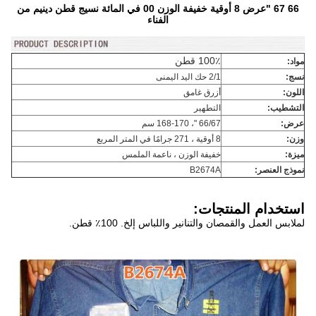
66 67 "عرض 8 أوقية خفيفة الوزن 00 في المائة نسيج قطن دينيم من
الفناء
100٪ قطن
مواد:
نسج:
2/1 حك اليد اليمنى
اللون:
أزرق غامق
التشطيب:
التطهير
عرض:
66/67 "، 168-170 سم
وزن:
8 أوقية ، 271 جرامًا في المتر المربع
ميزة:
خفيفة الوزن ، ناعمة الملمس
نموذج العنصر:
B2674A
استخدام المنتجات:
لملابس العمل والقمصان والتنانير واللباس إلخ. 100٪ قطن.