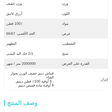
وزن:
وزن خفيف
اللون:
أزرق غامق
مواد:
100٪ قطن
عرض:
الحد الأقصى: 66/67
التشطيب:
التطهير
نسج:
2/1 حك اليد اليمنى
القدرة على العرض:
2000000 متر / شهر
قماش دينم خفيف الوزن بجوار 
الفناء
إبراز:
, 
8 أوقية 100٪ قطن دينيم
, 
8 أوقية مادة قميص دينيم
وصف المنتج