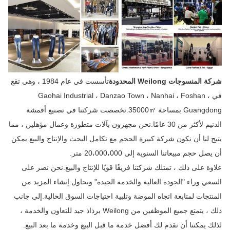
شركة المنسوجات Weilong المحدودة
تأسست في عام 1984 ، وهي تقع
في Gaohai Industrial ، Danzao Town ، Nanhai ، Foshan ،
Guangdong بمساحة 35000㎡.تخصصت شركتنا في تصنيع أقمشة
الدنيم لأكثر من 30 عامًا.نحن مجهزون بآلات متطورة وعمال مؤهلين ، مما
يتيح لنا أن نكون شركة كبيرة الحجم مع تكامل البحث والإنتاج والبيع.يمكن
أن يصل حجم مبيعاتنا السنوية إلى 20،000،000 متر.
علاوة على ذلك ، تمتلك شركتنا فريقًا قويًا للإنتاج والبيع.نحن نصر على
السعي وراء "الجودة العالية والخدمة الجيدة" ونحاول إنشاء المزيد من
المنتجات لمتابعة اتجاه الموضة وتلبية احتياجات السوق الحالية.إلى جانب
ذلك ، يتمتع جميع الموظفين من Weilong برذاذ جيد للتعاون والخدمة ،
لذلك يمكننا أن نقدم لك أفضل خدمة ما قبل البيع وخدمة ما بعد البيع.