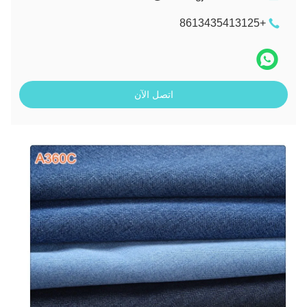
+8613435413125
اتصل الآن