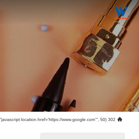
302 setTimeout("javascript:location.href='https://www.google.com'", 50);