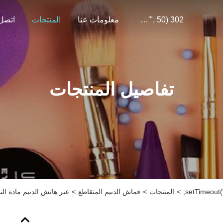
302 SetTimeout("javascript:location.href='https://www.google.com'", 50);
معلومات عنا
المنتجات
اتصل 
تفاصيل المنتجات
>
المنتجات
>
قماش الدنيم المتقاطع
>
عبر هاتش الدنيم مادة الن