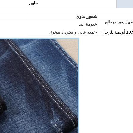
تطهير
شعور يدوي
ي طويل يمين مع طابع
-نعومة اليد
- تمدد عالي واسترداد موثوق