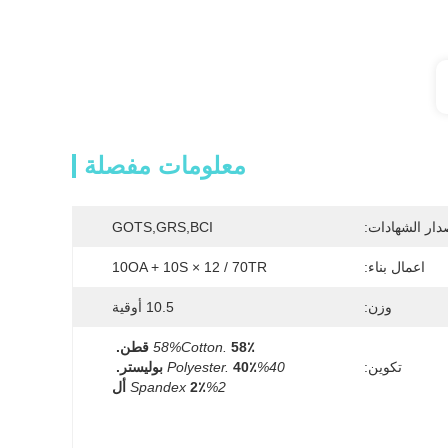
معلومات مفصلة
دار الشهادات:
GOTS,GRS,BCI
اعمال بناء:
10OA + 10S × 12 / 70TR
وزن:
10.5 أوقية
58٪ قطن.
58%Cotton.
تكوين:
40%polyester.
40٪ بوليستر.
2%Spandex
2٪ أل