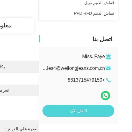
قماش الدنيم تويل
قماش الدنيم PFD RFD
معلو
اتصل بنا
Miss. Faye
مكان
sales4@weilongjeans.com.cn
+8613715479150
العرض
اتصل الآن
القدرة على العرض: