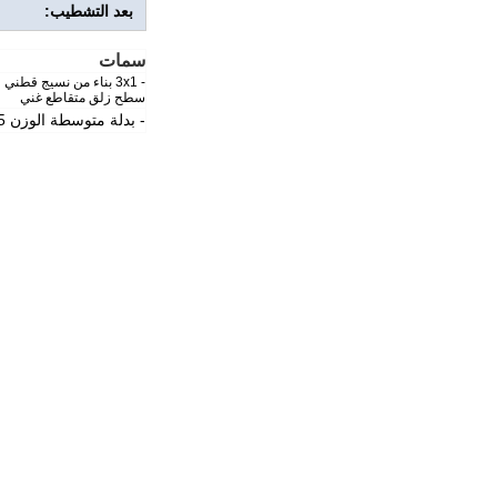
بعد التشطيب:
سمات
- 3x1 بناء من نسيج قطن
سطح زلق متقاطع غني
- بدلة متوسطة الوزن 10.5 أونصة للرجال