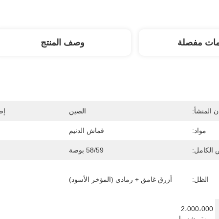
مات مفصلة
وصف المنتج
 المنشأ:
الصين
إص
مواد:
قماش الدنيم
 الكامل:
58/59 بوصة
الظل:
أزرق غامق + رمادي (المؤخر الأسود)
2،000،000 
متر شهريا