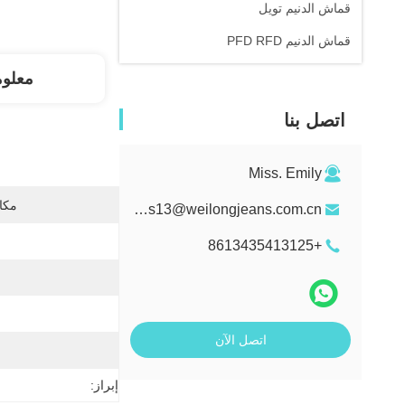
قماش الدنيم تويل
قماش الدنيم PFD RFD
معلو
اتصل بنا
Miss. Emily
مكان
sales13@weilongjeans.com.cn
+8613435413125
اتصل الآن
إبراز: