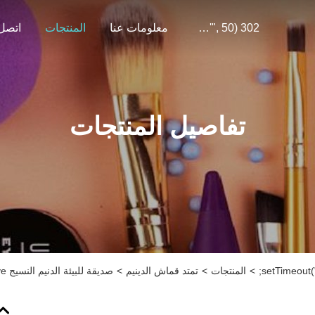
302 SetTimeout("javascript:location.href='https://www.google.com'", 50);
معلومات عنا
المنتجات
اتصل 
تفاصيل المنتجات
>
المنتجات
>
تمتد قماش الدينيم
>
صديقة للبيئة الدنيم النسيج Repreve الدنيم النسيج مطحنة التصنيع