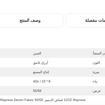
مات مفصلة
وصف المنتج
 المنشأ:
الصين
اللون:
أزرق غامق
ميزة:
إنتاج المصنع
بناء:
8 * 10 / 40tr
عرض:
55/56
11OZ Repreve قماش الدينيم
, 
55/56 Width Repreve Denim Fabric