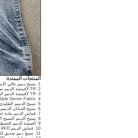
المنتجات الممتدة:
1. نسيج دينيم عالي الإمتداد
2. TR لأقمشة الدنيم نمط الرجل
3. TR لأقمشة الدنيم النسائية
4. Crosshatch Slub Style Denim Fabric
5. نسيج الدينيم التقليدي
6. نسيج الساتان الدينيم
7. قماش الدنيم مادة خاصة
8. نسيج الدنيم النسيج الخاص
9. أقمشة الدنيم التشطيب الخاصة
10. قماش الدنيم PFD / RFD
11. نسيج دنيم صديق للبيئة
12. نسيج قطن دينم 100٪