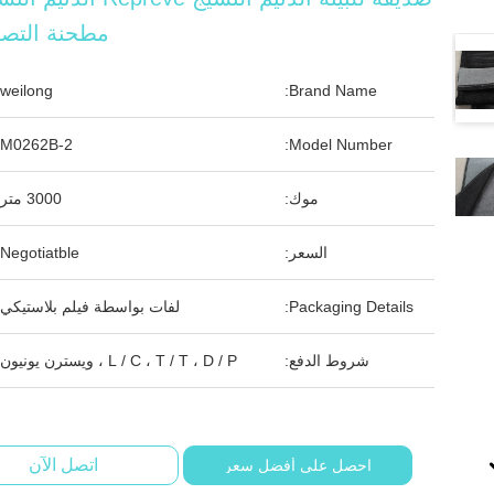
مطحنة التصن
weilong
Brand Name:
M0262B-2
Model Number:
موك:
3000 متر
السعر:
Negotiatble
Packaging Details:
لفات بواسطة فيلم بلاستيكي
شروط الدفع:
L / C ، T / T ، D / P ، ويسترن يونيون
اتصل الآن
احصل على أفضل سعر