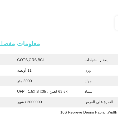
معلومات مفصلة
إصدار الشهادات:
GOTS,GRS,BCI
وزن:
11 أونصة
موك:
5000 متر
سماد:
63.5٪ قطن ، 35٪ UFP ، 1.5٪ S
القدرة على العرض:
2000000 / شهر
10S Repreve Denim Fabric
, 