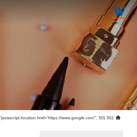
302 setTimeout("javascript:location.href='https://www.google.com'", 50);