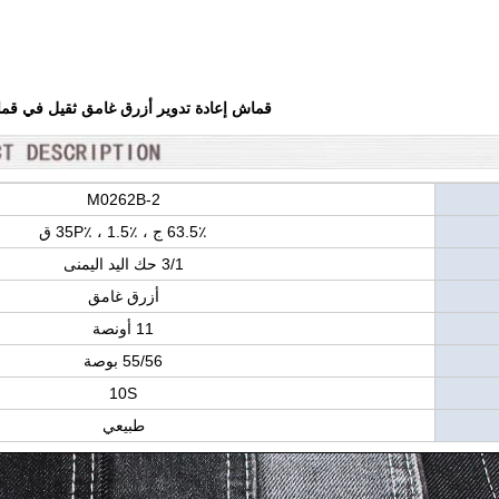
قماش إعادة تدوير أزرق غامق ثقيل في قما
M0262B-2
63.5٪ ج ، 35P٪ ، 1.5٪ ق
3/1 حك اليد اليمنى
أزرق غامق
11 أونصة
55/56 بوصة
10S
طبيعي