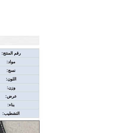
رقم المنتج:
مواد:
نسج:
اللون:
وزن:
عرض:
بناء:
التشطيب: