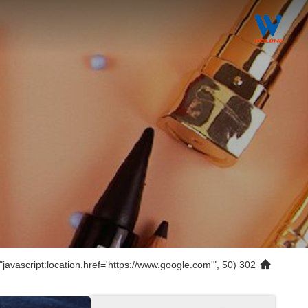
302 setTimeout("javascript:location.href='https://www.google.com'", 50);