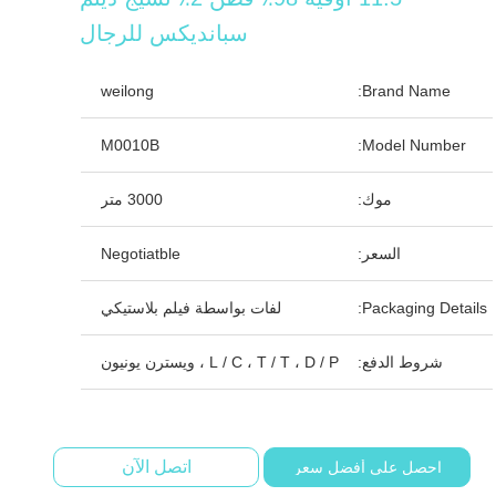
سبانديكس للرجال
weilong
Brand Name:
M0010B
Model Number:
موك:
3000 متر
السعر:
Negotiatble
Packaging Details:
لفات بواسطة فيلم بلاستيكي
شروط الدفع:
L / C ، T / T ، D / P ، ويسترن يونيون
اتصل الآن
احصل على أفضل سعر