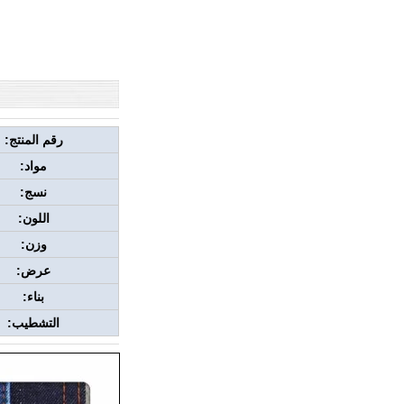
رقم المنتج:
مواد:
نسج:
اللون:
وزن:
عرض:
بناء:
التشطيب: