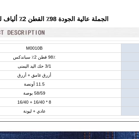
الجملة عالية الجودة 98٪ القطن 2٪ ألياف لدنة الدنيم للرجال
M0010B
98٪ قطن 2٪ سباندكس
3/1 حك اليد اليمنى
أزرق غامق + أزرق
11.5 أونصة
58/59 بوصة
8 * 16/40 + 16/40
عادي + ليونة