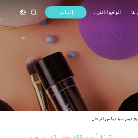
بنا
الواقع الافتراضي
إقتباس
11.5 أوقية 98٪ قطن 2٪ نسيج دينم