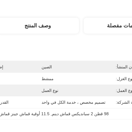
مات مفصلة
وصف المنتج
 المنشأ:
الصين
إص
وع الغزل:
ممشط
وع العمل:
نوع العمل
 الشركة:
تصميم مخصص ، خدمة الكل في واحد
القدر
98 قطن 2 سبانديكس قماش دينم
, 
11.5 أوقية قماش جينز قماش نسيج