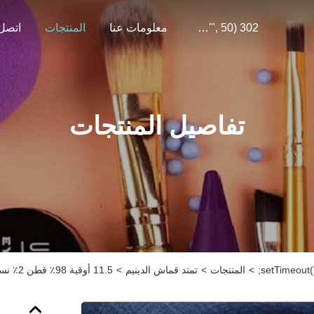
302 SetTimeout("javascript:location.href='https://www.google.com'", 50);
معلومات عنا
المنتجات
اتصل 
تفاصيل المنتجات
>
المنتجات
>
تمتد قماش الدينيم
>
11.5 أوقية 98٪ قطن 2٪ نسيج دينم سبانديكس للرجال