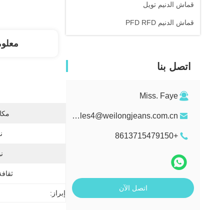
قماش الدنيم تويل
قماش الدنيم PFD RFD
معلو
اتصل بنا
Miss. Faye
مكان
sales4@weilongjeans.com.cn
ن
+8613715479150
ن
ثقافة
اتصل الآن
إبراز: