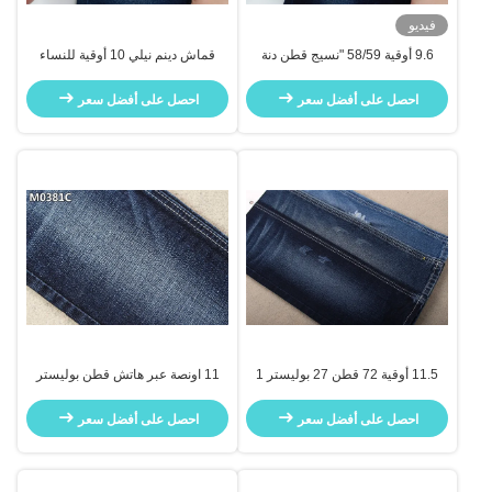
فيديو
9.6 أوقية 58/59 "نسيج قطن دنة
قماش دينم نيلي 10 أوقية للنساء
مطاطي عالي الجودة بتصميم ناعم
والرجال الخام ناعم 98٪ قطن 2٪
ومريح
سباندكس
احصل على أفضل سعر
احصل على أفضل سعر
11.5 أوقية 72 قطن 27 بوليستر 1
11 اونصة عبر هاتش قطن بوليستر
سبانديكس قماش جينز ثقيل الوزن
دينيم قماش خفيف مرن لرجال جينز
مادة سروال
احصل على أفضل سعر
احصل على أفضل سعر