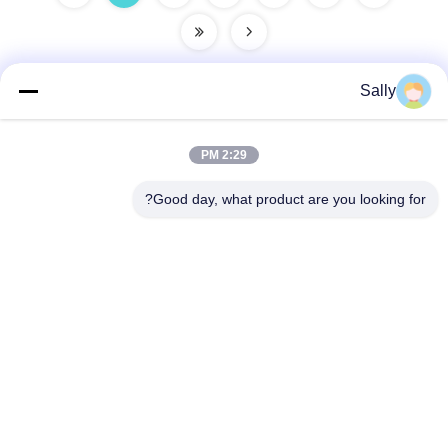
Sally
الاتصال السريع
2:29 PM
عنوان
Good day, what product are you looking for?
منطقة Gaohai الصناعية ، جينشا ، مدينة دانزاو ، منطقة نانهاي ،
مدينة فوشان ، قوانغدونغ ، جمهورية الصين الشعبية
تيل
86-757-85418969
بريد إلكتروني
sales5@weilongjeans.com.cn