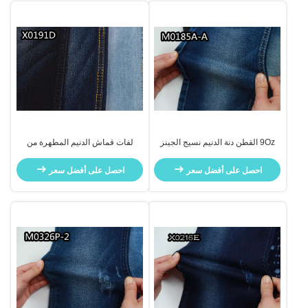
9Oz القطن دنة الدنيم نسيج الجينز
لفات قماش الدنيم المطهرة من
المواد لفة النسيج المواد الخام
قماش الدنيم المصبوغ 10 أونصة ثنائي
النواة 2٪ سباندكس
احصل على أفضل سعر
احصل على أفضل سعر