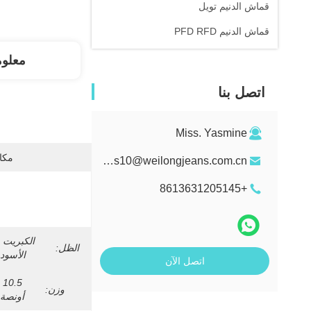
قماش الدنيم تويل
قماش الدنيم PFD RFD
معلو
اتصل بنا
Miss. Yasmine
مكان
sales10@weilongjeans.com.cn
+8613631205145
الكبريت 
الظل:
الأسود
اتصل الآن
10.5 
وزن:
أونصة