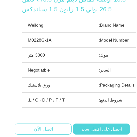
26.5 بولي 1.5 رايون 1.5 سباندكس
Weilong
Brand Name:
M0228G-1A
Model Number:
موك:
3000 متر
السعر:
Negotiatble
Packaging Details:
ورق بلاستيك
شروط الدفع:
L / C ، D / P ، T / T.
اتصل الآن
احصل على أفضل سعر