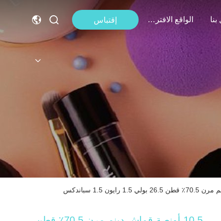
بنا
الواقع الافتراضي
إقتباس
10.5 أونصة قماش دينم مرن 70.5٪ قطن