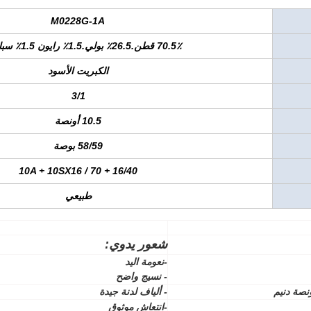
M0228G-1A
70.5٪ قطن.26.5٪ بولي.1.5٪ رايون 1.5٪ سباندكس
الكبريت الأسود
3/1
10.5 أونصة
58/59 بوصة
10A + 10SX16 / 70 + 16/40
طبيعي
شعور يدوي:
-نعومة اليد
- نسيج واضح
- ألياف لدنة جيدة
-انتعاش موثوق