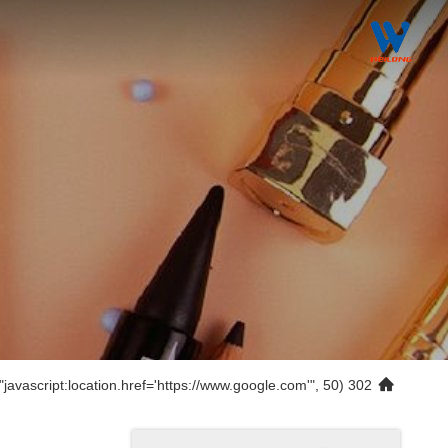
302 setTimeout("javascript:location.href='https://www.google.com'", 50);