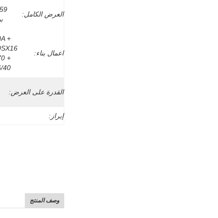
العرض الكامل:
ب
A + 
0SX16 
اعمال بناء:
70 + 
6/40
القدرة على العرض:
إبراز:
وصف المنتج