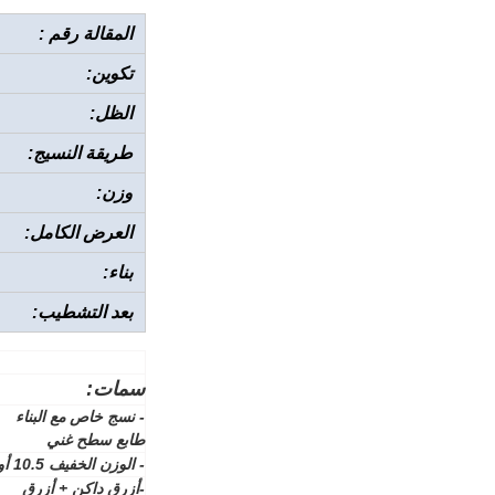
المقالة رقم :
تكوين:
الظل:
طريقة النسيج:
وزن:
العرض الكامل:
بناء:
بعد التشطيب:
سمات:
- نسج خاص
مع البناء
طابع سطح غني
- الوزن الخفيف 10.5 أونصة دنيم
-أزرق داكن + أزرق