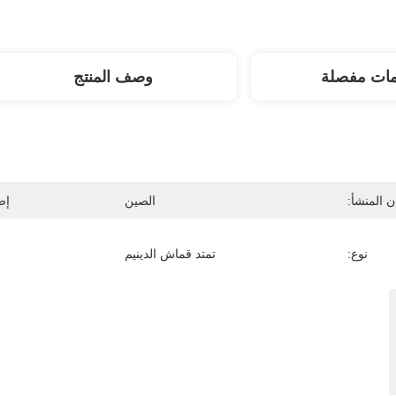
مات مفصلة
وصف المنتج
 المنشأ:
الصين
إص
نوع:
تمتد قماش الدينيم