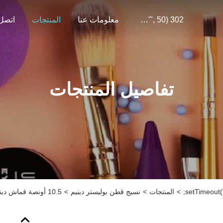
302 SetTimeout("javascript:location.href='https://www.google.com'", 50);
معلومات عنا
المنتجات
اتصل 
تفاصيل المنتجات
>
المنتجات
>
نسيج قطن بوليستر دينيم
>
10.5 أونصة قماش دينم مرن 70.5٪ قطن 26.5 بولي 1.5 رايون 1.5 سباندكس